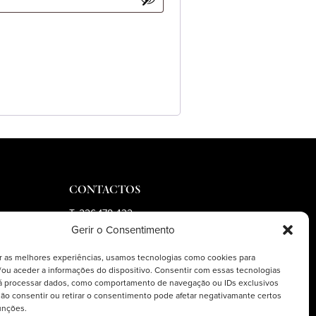
CONTACTOS
T: 226 178 432
Gerir o Consentimento
(Chamada para a rede fixa
nacional)
r as melhores experiências, usamos tecnologias como cookies para
T: 935 524 133
(Chamada para a rede móvel
ou aceder a informações do dispositivo. Consentir com essas tecnologias
nacional)
rá processar dados, como comportamento de navegação ou IDs exclusivos
E: geral@martas.pt
Não consentir ou retirar o consentimento pode afetar negativamante certos
unções.