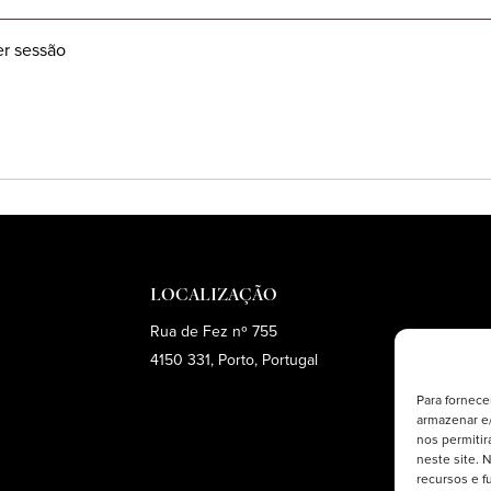
r sessão
LOCALIZAÇÃO
Rua de Fez nº 755
4150 331, Porto, Portugal
Para fornece
armazenar e/
nos permiti
neste site. 
recursos e f