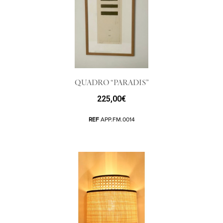
QUADRO “PARADIS”
225,00
€
REF
APP.FM.0014