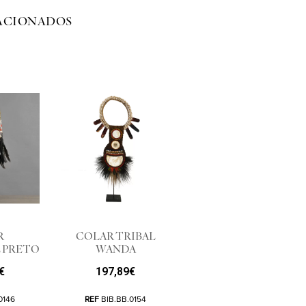
ACIONADOS
R
COLAR TRIBAL
 PRETO
WANDA
€
197,89
€
0146
REF
BIB.BB.0154