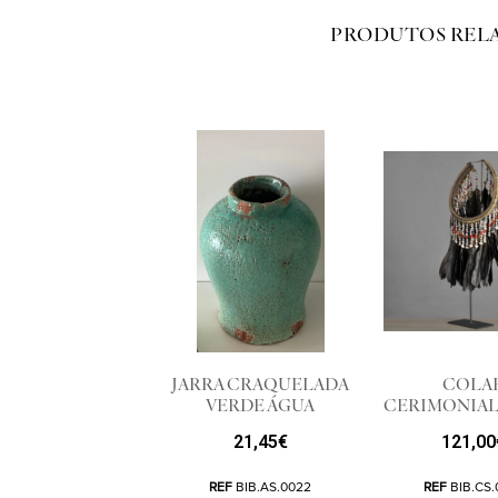
PRODUTOS REL
JARRA CRAQUELADA
COLA
VERDE ÁGUA
CERIMONIAL
21,45
€
121,00
REF
BIB.AS.0022
REF
BIB.CS.