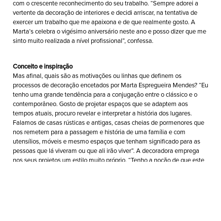
com o crescente reconhecimento do seu trabalho. “Sempre adorei a
vertente da decoração de interiores e decidi arriscar, na tentativa de
exercer um trabalho que me apaixona e de que realmente gosto. A
Marta’s celebra o vigésimo aniversário neste ano e posso dizer que me
sinto muito realizada a nível profissional”, confessa.
Conceito e inspiração
Mas afinal, quais são as motivações ou linhas que definem os
processos de decoração encetados por Marta Espregueira Mendes? “Eu
tenho uma grande tendência para a conjugação entre o clássico e o
contemporâneo. Gosto de projetar espaços que se adaptem aos
tempos atuais, procuro revelar e interpretar a história dos lugares.
Falamos de casas rústicas e antigas, casas cheias de pormenores que
nos remetem para a passagem e história de uma família e com
utensílios, móveis e mesmo espaços que tenham significado para as
pessoas que lá viveram ou que ali irão viver”. A decoradora emprega
nos seus projetos um estilo muito próprio. “Tenho a noção de que este
equilíbrio nem sempre é simples de alcançar mas é este o verdadeiro
desafio”, confessa.
“É importante conhecer as ambições e necessidades do cliente”
Para uma decoração de um espaço há vários aspetos a considerar. Em
primeiro lugar, e como explica Marta Espregueira Mendes,“é preciso ter