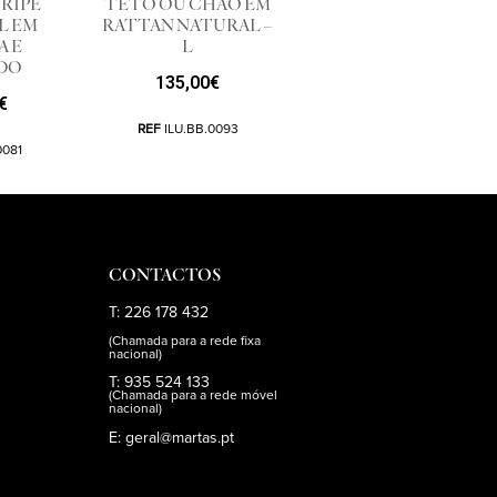
TRIPÉ
TETO OU CHÃO EM
L EM
RATTAN NATURAL –
A E
L
DO
135,00
€
€
REF
ILU.BB.0093
0081
CONTACTOS
T: 226 178 432
(Chamada para a rede fixa
nacional)
T: 935 524 133
(Chamada para a rede móvel
nacional)
E: geral@martas.pt