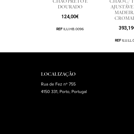
CHÃO PRETO E
CHÃO C/ 
DOURADO
AJUSTÁVE
MADEIR
124,00
€
CROMA
393,19
REF
ILU.HB.0096
REF
ILU.LL.
LOCALIZAÇÃO
Rua de Fez nº 755
4150 331, Porto, Portugal