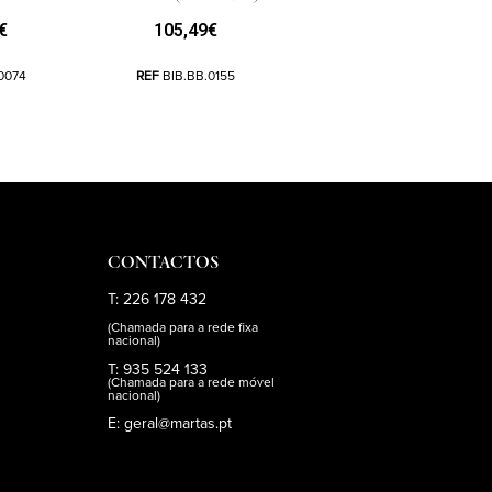
€
105,49
€
0074
REF
BIB.BB.0155
CONTACTOS
T: 226 178 432
(Chamada para a rede fixa
nacional)
T: 935 524 133
(Chamada para a rede móvel
nacional)
E: geral@martas.pt