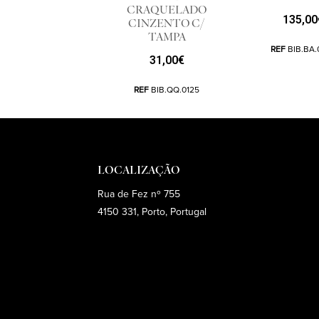
CRAQUELADO
135,00
CINZENTO C/
TAMPA
REF
BIB.BA.
31,00
€
REF
BIB.QQ.0125
LOCALIZAÇÃO
Rua de Fez nº 755
4150 331, Porto, Portugal